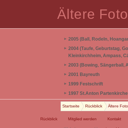
Ältere Fot
2005 (Ball, Rodeln, Hoangar
2004 (Taufe, Geburtstag, Go
Kleinkirchheim, Ampass, Cä
2003 (Bowing, Sängerball, A
2001 Bayreuth
1999 Festschrift
1997 St.Anton Partenkirch
Startseite
Rückblick
Ältere Fot
Rückblick
Mitglied werden
Kontakt