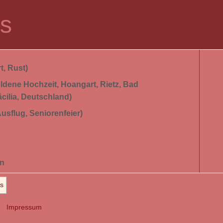
os
t, Rust)
ldene Hochzeit, Hoangart, Rietz, Bad
cilia, Deutschland)
usflug, Seniorenfeier)
en
os
Impressum